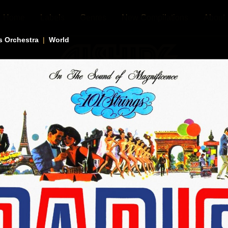
Home
Labels
Genres
New Compilations
About
s Orchestra
|
World