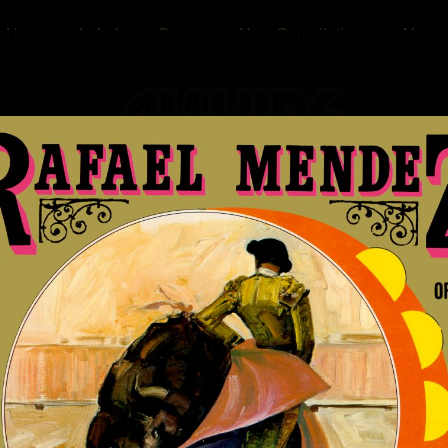
Home
Labels
Genres
New Compilations
About